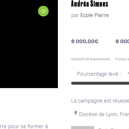
Andréa Simoes
par
Ecole Pierre
8 000,00
€
8 00
Objectif de financement
Fonds re
Pourcentage levé :
La campagne est réussie
Diocèse de Lyon, Fra
erre pour se former à