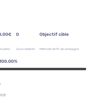
0,00
€
0
Objectif cible
cueillis
Jours restants
Méthode de fin de campagne
100.00%
.
nce