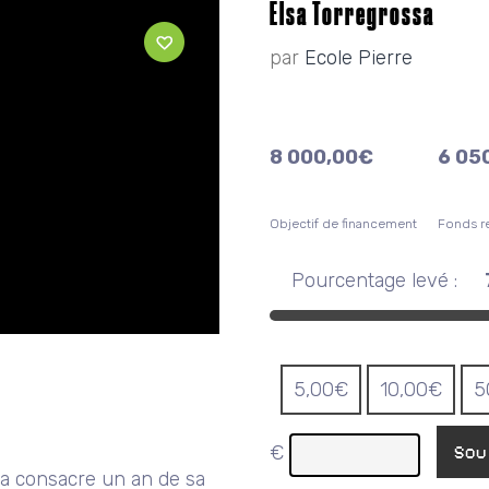
Elsa Torregrossa
par
Ecole Pierre
8 000,00
€
6 05
Objectif de financement
Fonds re
Pourcentage levé :
5,00
€
10,00
€
5
€
Sou
sa consacre un an de sa