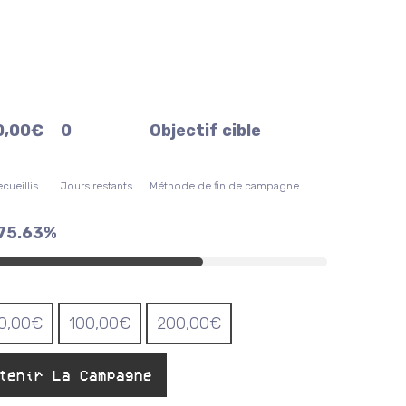
0,00
€
0
Objectif cible
cueillis
Jours restants
Méthode de fin de campagne
75.63%
0,00
€
100,00
€
200,00
€
tenir La Campagne