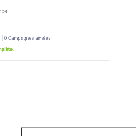
nce
 | 0 Campagnes aimées
mplète.