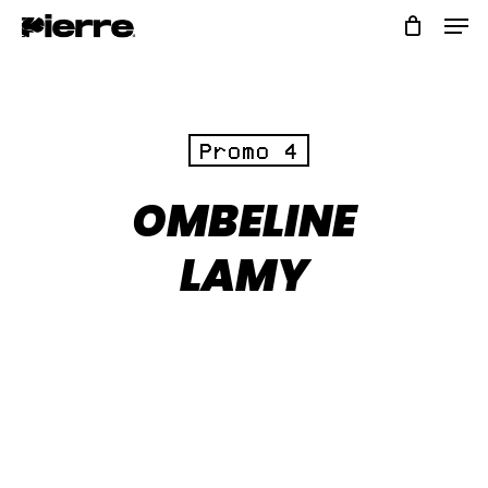
Skip
to
main
content
Promo 4
OMBELINE
LAMY